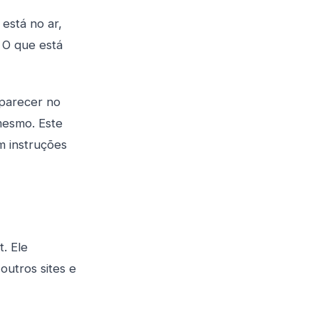
está no ar,
 O que está
aparecer no
mesmo. Este
m instruções
. Ele
outros sites e