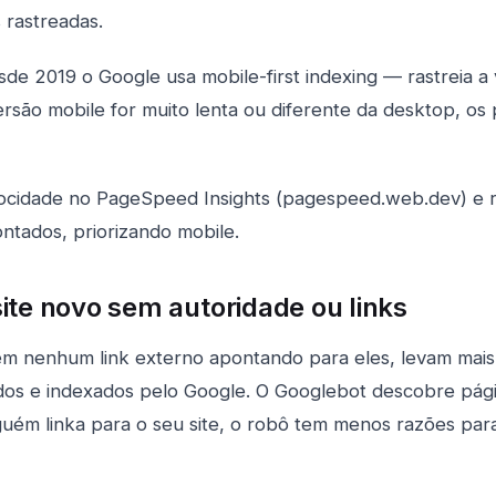
 rastreadas.
sde 2019 o Google usa mobile-first indexing — rastreia a
versão mobile for muito lenta ou diferente da desktop, os
locidade no PageSpeed Insights (pagespeed.web.dev) e r
ntados, priorizando mobile.
ite novo sem autoridade ou links
sem nenhum link externo apontando para eles, levam mai
dos e indexados pelo Google. O Googlebot descobre pág
guém linka para o seu site, o robô tem menos razões para