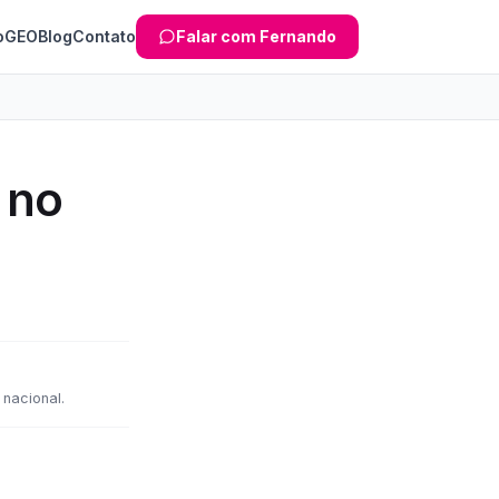
o
GEO
Blog
Contato
Falar com Fernando
 no
nacional.