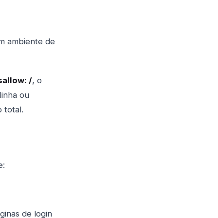
em ambiente de
sallow: /
, o
linha ou
total.
e:
ginas de login