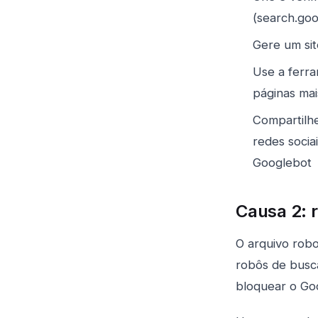
(search.go
Gere um si
Use a ferra
páginas ma
Compartilhe
redes socia
Googlebot
Causa 2: 
O arquivo robot
robôs de busc
bloquear o Goo