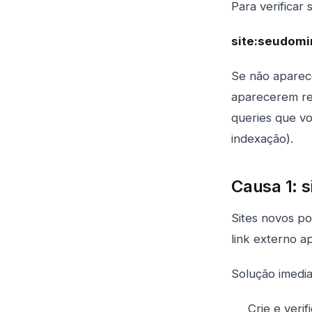
Para verificar
site:seudomi
Se não aparece
aparecerem re
queries que v
indexação).
Causa 1: s
Sites novos p
link externo a
Solução imedia
Crie e veri