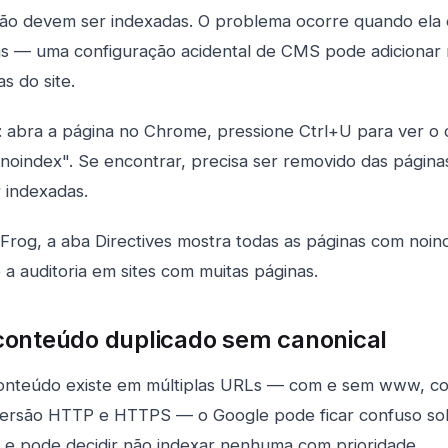
não devem ser indexadas. O problema ocorre quando ela 
as — uma configuração acidental de CMS pode adicionar 
s do site.
: abra a página no Chrome, pressione Ctrl+U para ver o 
noindex". Se encontrar, precisa ser removido das página
 indexadas.
Frog, a aba Directives mostra todas as páginas com noi
o a auditoria em sites com muitas páginas.
conteúdo duplicado sem canonical
nteúdo existe em múltiplas URLs — com e sem www, c
, versão HTTP e HTTPS — o Google pode ficar confuso so
 e pode decidir não indexar nenhuma com prioridade.