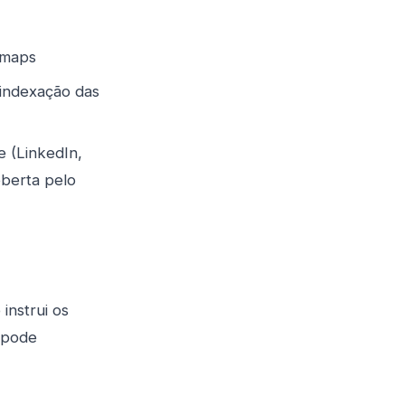
emaps
 indexação das
e (LinkedIn,
oberta pelo
 instrui os
 pode