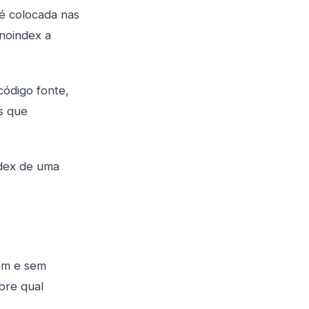
é colocada nas
noindex a
código fonte,
s que
ndex de uma
om e sem
bre qual