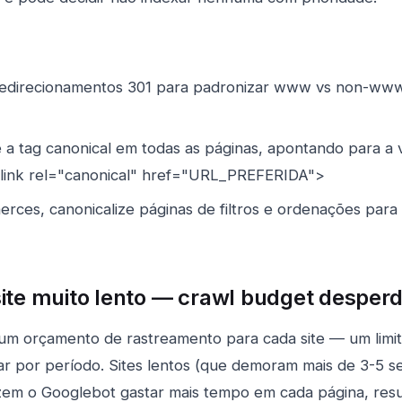
redirecionamentos 301 para padronizar www vs non-ww
a tag canonical em todas as páginas, apontando para a 
 <link rel="canonical" href="URL_PREFERIDA">
ces, canonicalize páginas de filtros e ordenações para 
site muito lento — crawl budget desper
um orçamento de rastreamento para cada site — um limit
ar por período. Sites lentos (que demoram mais de 3-5 
zem o Googlebot gastar mais tempo em cada página, res