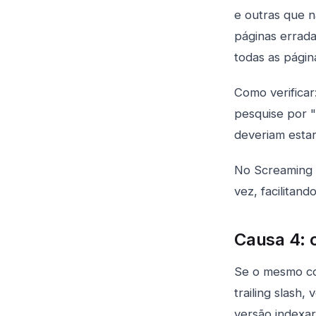
e outras que 
páginas errad
todas as página
Como verificar
pesquise por "
deveriam estar
No Screaming 
vez, facilitand
Causa 4: 
Se o mesmo co
trailing slash
versão indexar