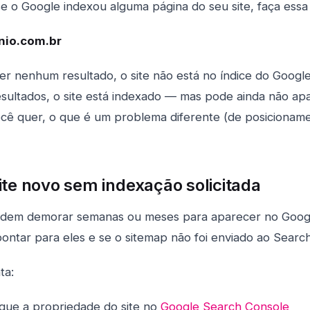
 se o Google indexou alguma página do seu site, faça essa
nio.com.br
r nenhum resultado, o site não está no índice do Google
sultados, o site está indexado — mas pode ainda não ap
ocê quer, o que é um problema diferente (de posicionam
ite novo sem indexação solicitada
odem demorar semanas ou meses para aparecer no Goo
pontar para eles e se o sitemap não foi enviado ao Searc
ta:
fique a propriedade do site no
Google Search Console