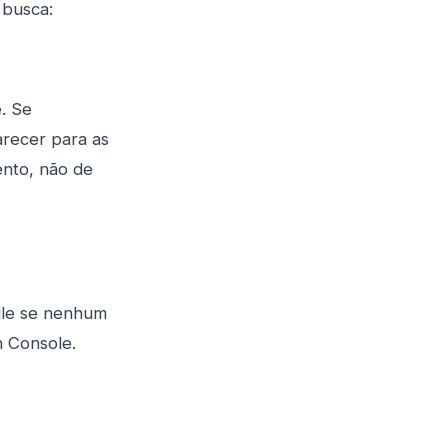
 busca:
. Se
arecer para as
ento, não de
gle se nenhum
h Console.