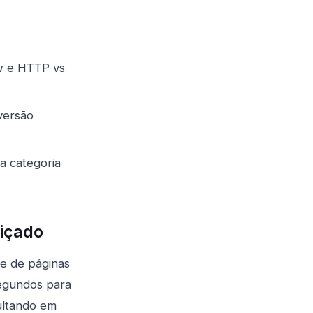
w e HTTP vs
versão
a categoria
diçado
e de páginas
segundos para
ultando em